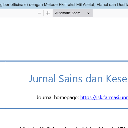
er officinale) dengan Metode Ekstraksi Etil Asetat, Etanol dan Destil