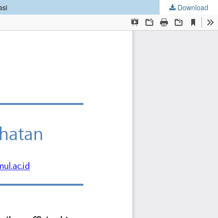
asi
Download