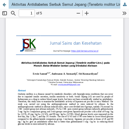
Aktivitas Antidiabetes Serbuk Semut Jepang (Tenebrio molitor Linn.) pada Mencit Swiss Webster Jantan yang Diinduksi Aloksan