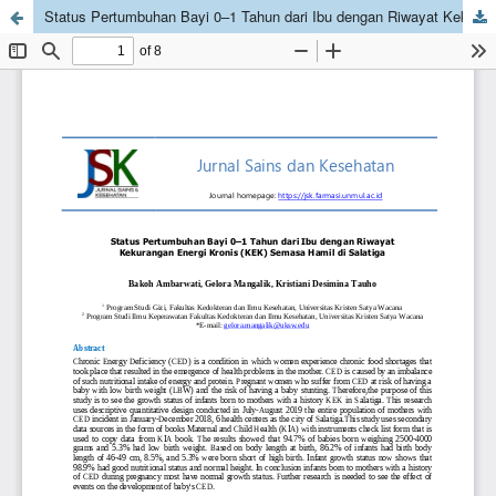
Status Pertumbuhan Bayi 0–1 Tahun dari Ibu dengan Riwayat Kekurangan Energi Kronis (KEK) Semasa Hamil di Salatiga