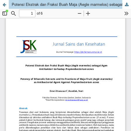
Potensi Ekstrak dan Fraksi Buah Maja (Aegle marmelos) sebagai Agen Antibakteri terhadap Propionibacterium acnes