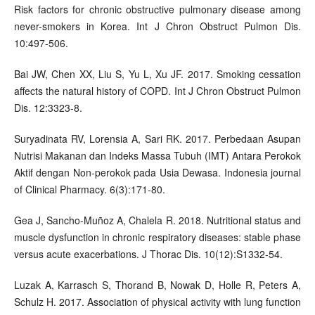
Risk factors for chronic obstructive pulmonary disease among
never-smokers in Korea. Int J Chron Obstruct Pulmon Dis.
10:497-506.
Bai JW, Chen XX, Liu S, Yu L, Xu JF. 2017. Smoking cessation
affects the natural history of COPD. Int J Chron Obstruct Pulmon
Dis. 12:3323-8.
Suryadinata RV, Lorensia A, Sari RK. 2017. Perbedaan Asupan
Nutrisi Makanan dan Indeks Massa Tubuh (IMT) Antara Perokok
Aktif dengan Non-perokok pada Usia Dewasa. Indonesia journal
of Clinical Pharmacy. 6(3):171-80.
Gea J, Sancho-Muñoz A, Chalela R. 2018. Nutritional status and
muscle dysfunction in chronic respiratory diseases: stable phase
versus acute exacerbations. J Thorac Dis. 10(12):S1332-54.
Luzak A, Karrasch S, Thorand B, Nowak D, Holle R, Peters A,
Schulz H. 2017. Association of physical activity with lung function