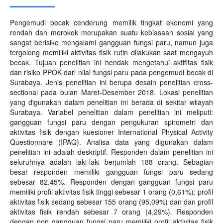
Pengemudi becak cenderung memilik tingkat ekonomi yang
rendah dan merokok merupakan suatu kebiasaan sosial yang
sangat berisiko mengalami gangguan fungsi paru, namun juga
tergolong memiliki aktivitas fisik rutin dilakukan saat mengayuh
becak. Tujuan penelitian ini hendak mengetahui aktifitas fisik
dan risiko PPOK dari nilai fungsi paru pada pengemudi becak di
Surabaya. Jenis penelitian ini berupa desain penelitian cross-
sectional pada bulan Maret-Desember 2018. Lokasi penelitian
yang digunakan dalam penelitian ini berada di sekitar wilayah
Surabaya. Variabel penelitian dalam penelitian ini meliputi:
gangguan fungsi paru dengan pengukuran spirometri dan
aktivitas fisik dengan kuesioner International Physical Activity
Questionnare (IPAQ). Analisa data yang digunakan dalam
penelitian ini adalah deskriptif. Responden dalam penelitian ini
seluruhnya adalah laki-laki berjumlah 188 orang. Sebagian
besar responden memiliki gangguan fungsi paru sedang
sebesar 82,45%. Responden dengan gangguan fungsi paru
memiliki profil aktivitas fisik tinggi sebesar 1 orang (0,61%); profil
aktivitas fisik sedang sebesar 155 orang (95,09%) dan dan profil
aktivitas fisik rendah sebesar 7 orang (4,29%). Responden
dengan non gangguan fungsi paru memiliki profil aktivitas fisik