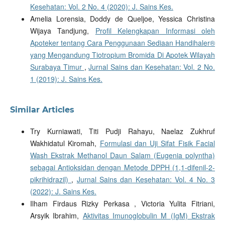
Kesehatan: Vol. 2 No. 4 (2020): J. Sains Kes.
Amelia Lorensia, Doddy de Queljoe, Yessica Christina
Wijaya Tandjung,
Profil Kelengkapan Informasi oleh
Apoteker tentang Cara Penggunaan Sediaan Handihaler®
yang Mengandung Tiotropium Bromida Di Apotek Wilayah
Surabaya Timur
,
Jurnal Sains dan Kesehatan: Vol. 2 No.
1 (2019): J. Sains Kes.
Similar Articles
Try Kurniawati, Titi Pudji Rahayu, Naelaz Zukhruf
Wakhidatul Kiromah,
Formulasi dan Uji Sifat Fisik Facial
Wash Ekstrak Methanol Daun Salam (Eugenia polyntha)
sebagai Antioksidan dengan Metode DPPH (1,1-difenil-2-
pikrihidrazil)
,
Jurnal Sains dan Kesehatan: Vol. 4 No. 3
(2022): J. Sains Kes.
Ilham Firdaus Rizky Perkasa , Victoria Yulita Fitriani,
Arsyik Ibrahim,
Aktivitas Imunoglobulin M (IgM) Ekstrak