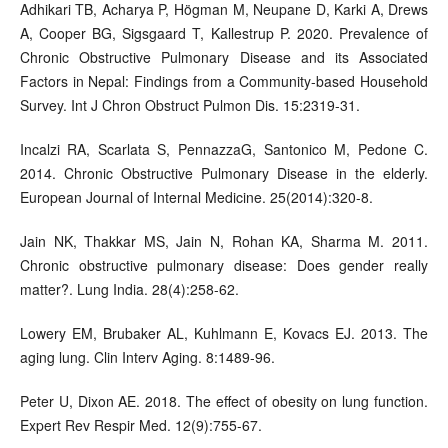
Adhikari TB, Acharya P, Högman M, Neupane D, Karki A, Drews
A, Cooper BG, Sigsgaard T, Kallestrup P. 2020. Prevalence of
Chronic Obstructive Pulmonary Disease and its Associated
Factors in Nepal: Findings from a Community-based Household
Survey. Int J Chron Obstruct Pulmon Dis. 15:2319-31.
Incalzi RA, Scarlata S, PennazzaG, Santonico M, Pedone C.
2014. Chronic Obstructive Pulmonary Disease in the elderly.
European Journal of Internal Medicine. 25(2014):320-8.
Jain NK, Thakkar MS, Jain N, Rohan KA, Sharma M. 2011.
Chronic obstructive pulmonary disease: Does gender really
matter?. Lung India. 28(4):258-62.
Lowery EM, Brubaker AL, Kuhlmann E, Kovacs EJ. 2013. The
aging lung. Clin Interv Aging. 8:1489-96.
Peter U, Dixon AE. 2018. The effect of obesity on lung function.
Expert Rev Respir Med. 12(9):755-67.