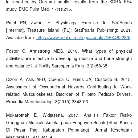
in lung-healthy German adults: results from the KORA FF4
study. BMC Pulm Med. 17(1):215.
Patel PN, Zwibel H. Physiology, Exercise. In: StatPearls
[Internet]. Treasure Island (FL): StatPearls Publishing; 2021.
Available from:
https://www.ncbi.nlm.nih.gov/books/NBK482280/
.
Foster C, Armstrong MEG. 2018. What types of physical
activities are effective in developing muscle and bone strength
and balance?. J Frailty Sarcopenia Falls. 3(2):58-65.
Dizon A, Asis AFD, Cuenca C, Halos JA, Custodio B. 2015.
Assessment of Occupational Hazards Contributing to Work-
related Musculoskeletal Disorder of Filipino Pedicab Drivers.
Procedia Manufacturing. 3(2015):2848-53.
Mukaromah E, Widjasena. 2017. Analisis Faktor Risiko
Gangguan Muskuloskeletal pada Pengayuh Becak (Studi Kasus
Di Pasar Pagi Kabupaten Pemalang). Jurnal Kesehatan
Masyarakat. 5(1):341-9.