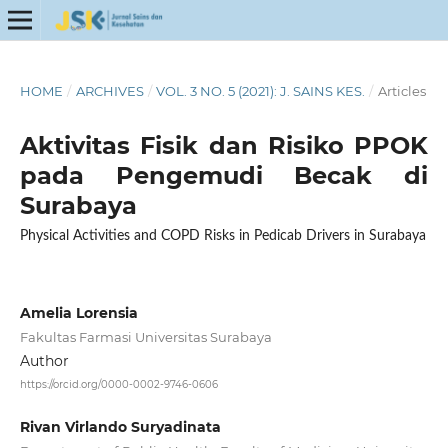
HOME
/
ARCHIVES
/
VOL. 3 NO. 5 (2021): J. SAINS KES.
/
Articles
Aktivitas Fisik dan Risiko PPOK
pada Pengemudi Becak di
Surabaya
Physical Activities and COPD Risks in Pedicab Drivers in Surabaya
Amelia Lorensia
Fakultas Farmasi Universitas Surabaya
Author
https://orcid.org/0000-0002-9746-0606
Rivan Virlando Suryadinata