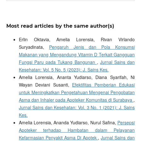
Most read articles by the same author(s)
Erlin Oktavia, Amelia Lorensia, Rivan Virlando
Suryadinata,
Pengaruh Jenis dan Pola Konsumsi
Makanan yang Mengandung Vitamin D Terkait Gangguan
Fungsi Paru pada Tukang Bangunan
,
Jurnal Sains dan
Kesehatan: Vol. 5 No. 5 (2023): J. Sains Kes.
Amelia Lorensia, Ananta Yudiarso, Diana Syarifah, Ni
Wayan Deviani Susanti,
Efektifitas Pemberian Edukasi
untuk Meningkatkan Pengetahuan Mengenai Pengobatan
Asma dan Inhaler pada Apoteker Komunitas di Surabaya
,
Jurnal Sains dan Kesehatan: Vol. 3 No. 1 (2021): J. Sains
Kes.
Amelia Lorensia, Ananda Yudiarso, Nurul Safina,
Persepsi
Apoteker terhadap Hambatan dalam Pelayanan
Kefarmasian Penyakit Asma Di Apotek
,
Jurnal Sains dan