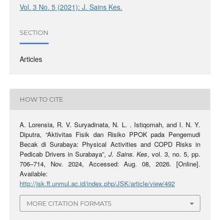
Vol. 3 No. 5 (2021): J. Sains Kes.
SECTION
Articles
HOW TO CITE
A. Lorensia, R. V. Suryadinata, N. L. . Istiqomah, and I. N. Y.
Diputra, “Aktivitas Fisik dan Risiko PPOK pada Pengemudi
Becak di Surabaya: Physical Activities and COPD Risks in
Pedicab Drivers in Surabaya”,
J. Sains. Kes
, vol. 3, no. 5, pp.
706–714, Nov. 2024, Accessed: Aug. 08, 2026. [Online].
Available:
http://jsk.ff.unmul.ac.id/index.php/JSK/article/view/492
MORE CITATION FORMATS