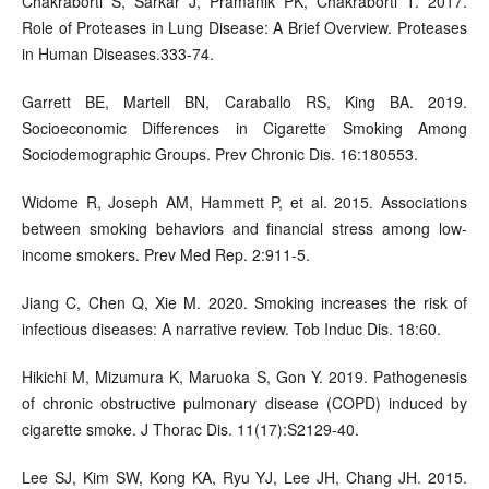
Chakraborti S, Sarkar J, Pramanik PK, Chakraborti T. 2017.
Role of Proteases in Lung Disease: A Brief Overview. Proteases
in Human Diseases.333-74.
Garrett BE, Martell BN, Caraballo RS, King BA. 2019.
Socioeconomic Differences in Cigarette Smoking Among
Sociodemographic Groups. Prev Chronic Dis. 16:180553.
Widome R, Joseph AM, Hammett P, et al. 2015. Associations
between smoking behaviors and financial stress among low-
income smokers. Prev Med Rep. 2:911-5.
Jiang C, Chen Q, Xie M. 2020. Smoking increases the risk of
infectious diseases: A narrative review. Tob Induc Dis. 18:60.
Hikichi M, Mizumura K, Maruoka S, Gon Y. 2019. Pathogenesis
of chronic obstructive pulmonary disease (COPD) induced by
cigarette smoke. J Thorac Dis. 11(17):S2129-40.
Lee SJ, Kim SW, Kong KA, Ryu YJ, Lee JH, Chang JH. 2015.