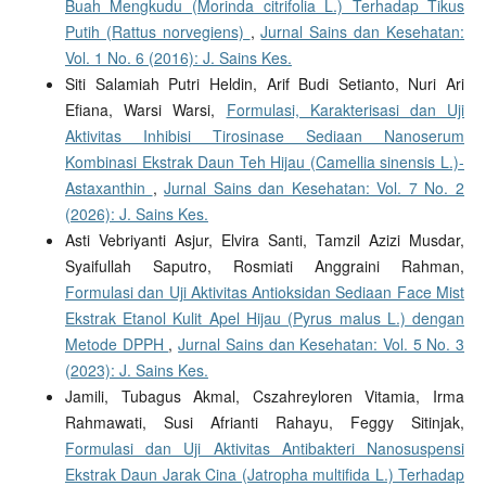
Buah Mengkudu (Morinda citrifolia L.) Terhadap Tikus
Putih (Rattus norvegiens)
,
Jurnal Sains dan Kesehatan:
Vol. 1 No. 6 (2016): J. Sains Kes.
Siti Salamiah Putri Heldin, Arif Budi Setianto, Nuri Ari
Efiana, Warsi Warsi,
Formulasi, Karakterisasi dan Uji
Aktivitas Inhibisi Tirosinase Sediaan Nanoserum
Kombinasi Ekstrak Daun Teh Hijau (Camellia sinensis L.)-
Astaxanthin
,
Jurnal Sains dan Kesehatan: Vol. 7 No. 2
(2026): J. Sains Kes.
Asti Vebriyanti Asjur, Elvira Santi, Tamzil Azizi Musdar,
Syaifullah Saputro, Rosmiati Anggraini Rahman,
Formulasi dan Uji Aktivitas Antioksidan Sediaan Face Mist
Ekstrak Etanol Kulit Apel Hijau (Pyrus malus L.) dengan
Metode DPPH
,
Jurnal Sains dan Kesehatan: Vol. 5 No. 3
(2023): J. Sains Kes.
Jamili, Tubagus Akmal, Cszahreyloren Vitamia, Irma
Rahmawati, Susi Afrianti Rahayu, Feggy Sitinjak,
Formulasi dan Uji Aktivitas Antibakteri Nanosuspensi
Ekstrak Daun Jarak Cina (Jatropha multifida L.) Terhadap