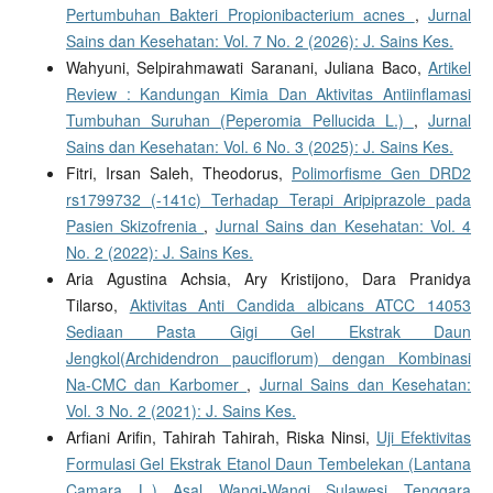
Pertumbuhan Bakteri Propionibacterium acnes
,
Jurnal
Sains dan Kesehatan: Vol. 7 No. 2 (2026): J. Sains Kes.
Wahyuni, Selpirahmawati Saranani, Juliana Baco,
Artikel
Review : Kandungan Kimia Dan Aktivitas Antiinflamasi
Tumbuhan Suruhan (Peperomia Pellucida L.)
,
Jurnal
Sains dan Kesehatan: Vol. 6 No. 3 (2025): J. Sains Kes.
Fitri, Irsan Saleh, Theodorus,
Polimorfisme Gen DRD2
rs1799732 (-141c) Terhadap Terapi Aripiprazole pada
Pasien Skizofrenia
,
Jurnal Sains dan Kesehatan: Vol. 4
No. 2 (2022): J. Sains Kes.
Aria Agustina Achsia, Ary Kristijono, Dara Pranidya
Tilarso,
Aktivitas Anti Candida albicans ATCC 14053
Sediaan Pasta Gigi Gel Ekstrak Daun
Jengkol(Archidendron pauciflorum) dengan Kombinasi
Na-CMC dan Karbomer
,
Jurnal Sains dan Kesehatan:
Vol. 3 No. 2 (2021): J. Sains Kes.
Arfiani Arifin, Tahirah Tahirah, Riska Ninsi,
Uji Efektivitas
Formulasi Gel Ekstrak Etanol Daun Tembelekan (Lantana
Camara L.) Asal Wangi-Wangi Sulawesi Tenggara