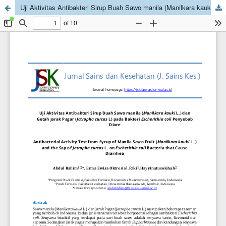
Uji Aktivitas Antibakteri Sirup Buah Sawo manila (Manilkara kauki L.) dan Getah Jarak Pagar (Jatropha curcas L) pada Bakteri Escherichia coli Penyebab Diare