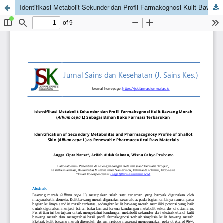
Identifikasi Metabolit Sekunder dan Profil Farmakognosi Kulit Bawang Merah (Allium cepa L) Sebagai Bahan Baku Farmasi Terbarukan