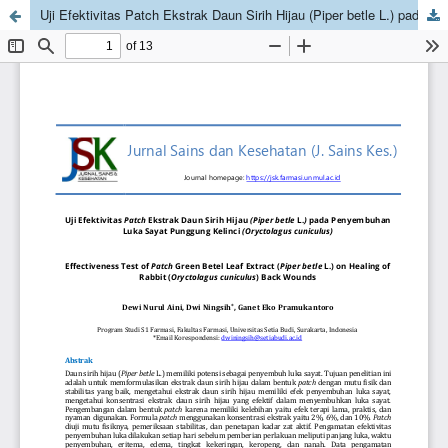
Uji Efektivitas Patch Ekstrak Daun Sirih Hijau (Piper betle L.) pada Penyembuhan Luka Sayat Punggung Kelinci (Oryctolagus cuniculus)