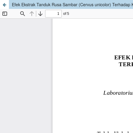
Efek Ekstrak Tanduk Rusa Sambar (Cervus unicolor) Terhadap K