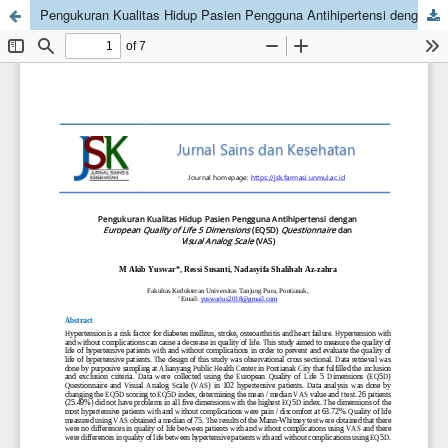
Pengukuran Kualitas Hidup Pasien Pengguna Antihipertensi dengan European Quality of Life 5 Dimensions (EQ5D) Questionnaire dan Visual Analog Scale (VAS)