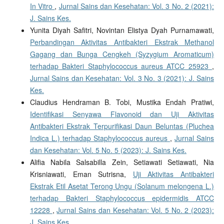
In Vitro
,
Jurnal Sains dan Kesehatan: Vol. 3 No. 2 (2021):
J. Sains Kes.
Yunita Diyah Safitri, Novintan Elistya Dyah Purnamawati,
Perbandingan Aktivitas Antibakteri Ekstrak Methanol
Gagang dan Bunga Cengkeh (Syzygium Aromaticum)
terhadap Bakteri Staphylococcus aureus ATCC 25923
,
Jurnal Sains dan Kesehatan: Vol. 3 No. 3 (2021): J. Sains
Kes.
Claudius Hendraman B. Tobi, Mustika Endah Pratiwi,
Identifikasi Senyawa Flavonoid dan Uji Aktivitas
Antibakteri Ekstrak Terpurifikasi Daun Beluntas (Pluchea
Indica L.) terhadap Staphylococcus aureus
,
Jurnal Sains
dan Kesehatan: Vol. 5 No. 5 (2023): J. Sains Kes.
Alifia Nabila Salsabilla Zein, Setiawati Setiawati, Nia
Krisniawati, Eman Sutrisna,
Uji Aktivitas Antibakteri
Ekstrak Etil Asetat Terong Ungu (Solanum melongena L.)
terhadap Bakteri Staphylococcus epidermidis ATCC
12228
,
Jurnal Sains dan Kesehatan: Vol. 5 No. 2 (2023):
J. Sains Kes.