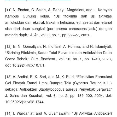
[11] N. Pindan, C. Saleh, A. Rahayu Magdaleni, and J. Kerayan
Kampus Gunung Kelua, “Uji fitokimia dan uji aktivitas
antioksidan dan ekstrak fraksi n-heksana, etil asetat dan etanol
sisa dari daun sungkai (pernonema canescens jack.) dengan
metode dpph,” J. At., vol. 6, no. 1, pp. 22–27, 2021.
[12] E. N. Qomaliyah, N. Indriani, A. Rohma, and R. Islamiyati,
“Skrining Fitokimia, Kadar Total Flavonoid dan Antioksidan Daun
Cocor Bebek,” Curr. Biochem., vol. 10, no. 1, pp. 1–10, 2023,
doi: 10.29244/cb.10.1.1.
[13] A. Andini, E. K. Sari, and M. K. Putri, “Efektivitas Formulasi
Gel Ekstrak Etanol Umbi Rumput Teki (Cyperus Rotundus L.)
sebagai Antibakteri Staphylococcus aureus Penyebab Jerawat,”
J. Sains dan Kesehat., vol. 6, no. 2, pp. 189–200, 2024, doi:
10.25026/jsk.v6i2.1744.
[14] I. Wardaniati and V. Gusmawarni, “Uji Aktivitas Antibakteri