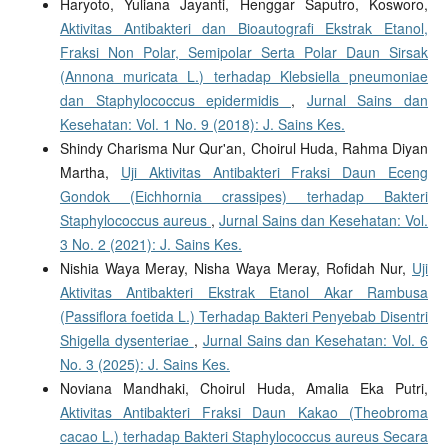
Haryoto, Yuliana Jayanti, Henggar Saputro, Kosworo,
Aktivitas Antibakteri dan Bioautografi Ekstrak Etanol,
Fraksi Non Polar, Semipolar Serta Polar Daun Sirsak
(Annona muricata L.) terhadap Klebsiella pneumoniae
dan Staphylococcus epidermidis
,
Jurnal Sains dan
Kesehatan: Vol. 1 No. 9 (2018): J. Sains Kes.
Shindy Charisma Nur Qur'an, Choirul Huda, Rahma Diyan
Martha,
Uji Aktivitas Antibakteri Fraksi Daun Eceng
Gondok (Eichhornia crassipes) terhadap Bakteri
Staphylococcus aureus
,
Jurnal Sains dan Kesehatan: Vol.
3 No. 2 (2021): J. Sains Kes.
Nishia Waya Meray, Nisha Waya Meray, Rofidah Nur,
Uji
Aktivitas Antibakteri Ekstrak Etanol Akar Rambusa
(Passiflora foetida L.) Terhadap Bakteri Penyebab Disentri
Shigella dysenteriae
,
Jurnal Sains dan Kesehatan: Vol. 6
No. 3 (2025): J. Sains Kes.
Noviana Mandhaki, Choirul Huda, Amalia Eka Putri,
Aktivitas Antibakteri Fraksi Daun Kakao (Theobroma
cacao L.) terhadap Bakteri Staphylococcus aureus Secara