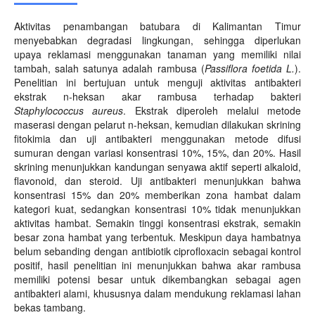
Aktivitas penambangan batubara di Kalimantan Timur
menyebabkan degradasi lingkungan, sehingga diperlukan
upaya reklamasi menggunakan tanaman yang memiliki nilai
tambah, salah satunya adalah rambusa (
Passiflora foetida L.
).
Penelitian ini bertujuan untuk menguji aktivitas antibakteri
ekstrak n-heksan akar rambusa terhadap bakteri
Staphylococcus aureus
. Ekstrak diperoleh melalui metode
maserasi dengan pelarut n-heksan, kemudian dilakukan skrining
fitokimia dan uji antibakteri menggunakan metode difusi
sumuran dengan variasi konsentrasi 10%, 15%, dan 20%. Hasil
skrining menunjukkan kandungan senyawa aktif seperti alkaloid,
flavonoid, dan steroid. Uji antibakteri menunjukkan bahwa
konsentrasi 15% dan 20% memberikan zona hambat dalam
kategori kuat, sedangkan konsentrasi 10% tidak menunjukkan
aktivitas hambat. Semakin tinggi konsentrasi ekstrak, semakin
besar zona hambat yang terbentuk. Meskipun daya hambatnya
belum sebanding dengan antibiotik ciprofloxacin sebagai kontrol
positif, hasil penelitian ini menunjukkan bahwa akar rambusa
memiliki potensi besar untuk dikembangkan sebagai agen
antibakteri alami, khususnya dalam mendukung reklamasi lahan
bekas tambang.