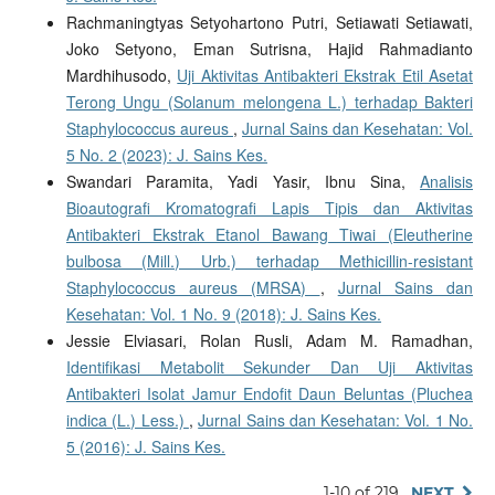
Rachmaningtyas Setyohartono Putri, Setiawati Setiawati,
Joko Setyono, Eman Sutrisna, Hajid Rahmadianto
Mardhihusodo,
Uji Aktivitas Antibakteri Ekstrak Etil Asetat
Terong Ungu (Solanum melongena L.) terhadap Bakteri
Staphylococcus aureus
,
Jurnal Sains dan Kesehatan: Vol.
5 No. 2 (2023): J. Sains Kes.
Swandari Paramita, Yadi Yasir, Ibnu Sina,
Analisis
Bioautografi Kromatografi Lapis Tipis dan Aktivitas
Antibakteri Ekstrak Etanol Bawang Tiwai (Eleutherine
bulbosa (Mill.) Urb.) terhadap Methicillin-resistant
Staphylococcus aureus (MRSA)
,
Jurnal Sains dan
Kesehatan: Vol. 1 No. 9 (2018): J. Sains Kes.
Jessie Elviasari, Rolan Rusli, Adam M. Ramadhan,
Identifikasi Metabolit Sekunder Dan Uji Aktivitas
Antibakteri Isolat Jamur Endofit Daun Beluntas (Pluchea
indica (L.) Less.)
,
Jurnal Sains dan Kesehatan: Vol. 1 No.
5 (2016): J. Sains Kes.
1-10 of 219
NEXT