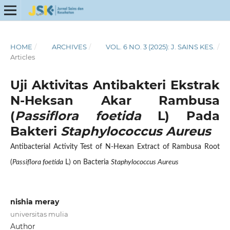
HOME
/
ARCHIVES
/
VOL. 6 NO. 3 (2025): J. SAINS KES.
/
Articles
Uji Aktivitas Antibakteri Ekstrak
N-Heksan Akar Rambusa
(
Passiflora foetida
L) Pada
Bakteri
Staphylococcus Aureus
Antibacterial Activity Test of N-Hexan Extract of Rambusa Root
(
Passiflora foetida
L) on Bacteria
Staphylococcus Aureus
nishia meray
universitas mulia
Author