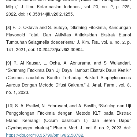
Miq.),” J. Ilmu Kefarmasian Indones., vol. 20, no. 2, p. 225,
2022, doi: 10.35814/jifi.v20i2.1255.
[8] F. D. Oktavia and S. Sutoyo, “Skrining Fitokimia, Kandungan
Flavonoid Total, Dan Aktivitas Antioksidan Ekstrak Etanol
Tumbuhan Selaginella doederleinii,” J. Kim. Ris., vol. 6, no. 2, p.
141, 2021, doi: 10.20473/jkr.v6i2.30904.
[9] R. Al Kausar, L. Ocha, A. Abnurama, and S. Wulandari,
“Skrinning Fitokimia Dan Uji Daya Hambat Ekstrak Daun Kenikir
(Cosmos caudatus Kunth) Terhadap Bakteri Staphylococcus
Aureus Dengan Metode Difusi Cakram,” J. Anal. Farm., vol. 8,
no. 1, 2023.
[10] S. A. Pratiwi, N. Februyani, and A. Basith, “Skrining dan Uji
Penggolongan Fitokimia dengan Metode KLT pada Ekstrak
Etanol Kemangi (Ocium basilicum L) dan Sereh Dapur
(Cymbopogon ciratus),” Pharm. Med. J., vol. 6, no. 2, 2023, doi:
https://doi.org/10.35799/pmj.v6i2.50782
.