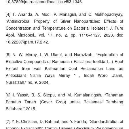
10.37899/journallamedihealtico.v5i3.1346.
[4] T. Ananda, A. Modi, V. Managuli, and C. Mukhopadhyay,
“Antimicrobial Property of Silver Nanoparticles: Effects of
Concentration and Temperature on Bacterial Isolates,” J. Pure
Appl. Microbiol., vol. 17, no. 2, pp. 1118–1127, 2023, doi:
10.22207/jpam.17.2.42.
[5] N. W. Meray, I. W. Utami, and Nurazizah, “Exploration of
Bioactive Compounds of Rambusa ( Passiflora foetida L. ) Root
Extract from East Kalimantan Coal Reclamation Land as
Antioxidant Nishia Waya Meray * , Indah Woro Utami,
Nurazizah,” no. 9, 2024.
[6] I. Yassir, B. S. Sitepu, and M. Kumalaningsih, “Tanaman
Penutup Tanah (Cover Crop) untuk Reklamasi Tambang
Batubara,” 2015.
[7] Y. E. Christian, D. Rahmat, and Y. Farida, “Standardization of
Ethanol Extract 96% Cantigi Leaves (Vaccinium Varingiaefolium