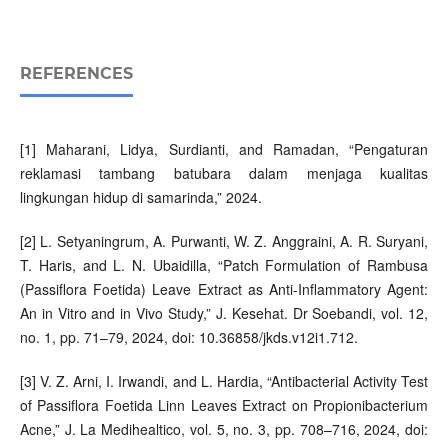
REFERENCES
[1] Maharani, Lidya, Surdianti, and Ramadan, “Pengaturan
reklamasi tambang batubara dalam menjaga kualitas
lingkungan hidup di samarinda,” 2024.
[2] L. Setyaningrum, A. Purwanti, W. Z. Anggraini, A. R. Suryani,
T. Haris, and L. N. Ubaidilla, “Patch Formulation of Rambusa
(Passiflora Foetida) Leave Extract as Anti-Inflammatory Agent:
An in Vitro and in Vivo Study,” J. Kesehat. Dr Soebandi, vol. 12,
no. 1, pp. 71–79, 2024, doi: 10.36858/jkds.v12i1.712.
[3] V. Z. Arni, I. Irwandi, and L. Hardia, “Antibacterial Activity Test
of Passiflora Foetida Linn Leaves Extract on Propionibacterium
Acne,” J. La Medihealtico, vol. 5, no. 3, pp. 708–716, 2024, doi: