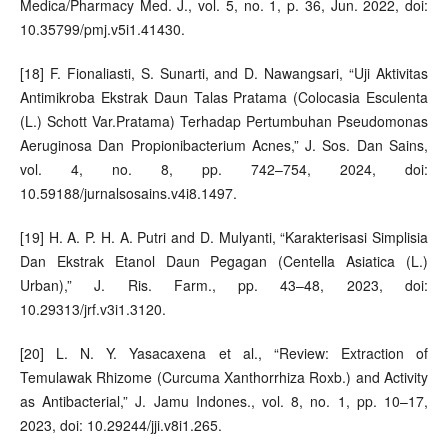
Medica/Pharmacy Med. J., vol. 5, no. 1, p. 36, Jun. 2022, doi:
10.35799/pmj.v5i1.41430.
[18] F. Fionaliasti, S. Sunarti, and D. Nawangsari, “Uji Aktivitas
Antimikroba Ekstrak Daun Talas Pratama (Colocasia Esculenta
(L.) Schott Var.Pratama) Terhadap Pertumbuhan Pseudomonas
Aeruginosa Dan Propionibacterium Acnes,” J. Sos. Dan Sains,
vol. 4, no. 8, pp. 742–754, 2024, doi:
10.59188/jurnalsosains.v4i8.1497.
[19] H. A. P. H. A. Putri and D. Mulyanti, “Karakterisasi Simplisia
Dan Ekstrak Etanol Daun Pegagan (Centella Asiatica (L.)
Urban),” J. Ris. Farm., pp. 43–48, 2023, doi:
10.29313/jrf.v3i1.3120.
[20] L. N. Y. Yasacaxena et al., “Review: Extraction of
Temulawak Rhizome (Curcuma Xanthorrhiza Roxb.) and Activity
as Antibacterial,” J. Jamu Indones., vol. 8, no. 1, pp. 10–17,
2023, doi: 10.29244/jji.v8i1.265.