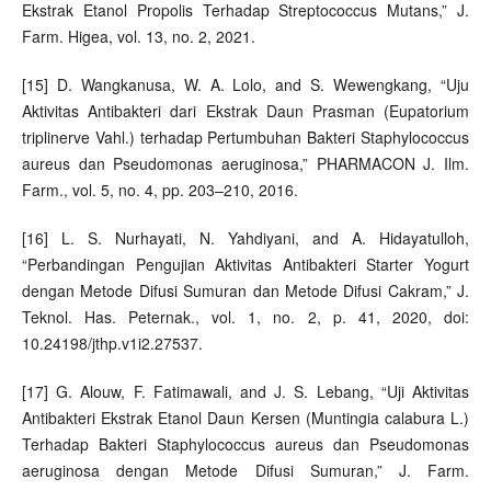
Ekstrak Etanol Propolis Terhadap Streptococcus Mutans,” J.
Farm. Higea, vol. 13, no. 2, 2021.
[15] D. Wangkanusa, W. A. Lolo, and S. Wewengkang, “Uju
Aktivitas Antibakteri dari Ekstrak Daun Prasman (Eupatorium
triplinerve Vahl.) terhadap Pertumbuhan Bakteri Staphylococcus
aureus dan Pseudomonas aeruginosa,” PHARMACON J. Ilm.
Farm., vol. 5, no. 4, pp. 203–210, 2016.
[16] L. S. Nurhayati, N. Yahdiyani, and A. Hidayatulloh,
“Perbandingan Pengujian Aktivitas Antibakteri Starter Yogurt
dengan Metode Difusi Sumuran dan Metode Difusi Cakram,” J.
Teknol. Has. Peternak., vol. 1, no. 2, p. 41, 2020, doi:
10.24198/jthp.v1i2.27537.
[17] G. Alouw, F. Fatimawali, and J. S. Lebang, “Uji Aktivitas
Antibakteri Ekstrak Etanol Daun Kersen (Muntingia calabura L.)
Terhadap Bakteri Staphylococcus aureus dan Pseudomonas
aeruginosa dengan Metode Difusi Sumuran,” J. Farm.