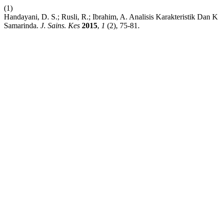
(1)
Handayani, D. S.; Rusli, R.; Ibrahim, A. Analisis Karakteristik Da
Samarinda.
J. Sains. Kes
2015
,
1
(2), 75-81.