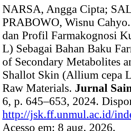
NARSA, Angga Cipta; SAL
PRABOWO, Wisnu Cahyo. Id
dan Profil Farmakognosi K
L) Sebagai Bahan Baku Farm
of Secondary Metabolites a
Shallot Skin (Allium cepa 
Raw Materials.
Jurnal Sai
6, p. 645–653, 2024. Dispo
http://jsk.ff.unmul.ac.id/i
Acesso em: 8 aug. 2026.