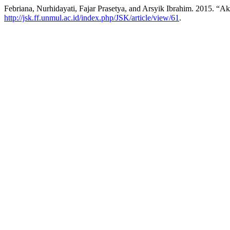
Febriana, Nurhidayati, Fajar Prasetya, and Arsyik Ibrahim. 2015. “A
http://jsk.ff.unmul.ac.id/index.php/JSK/article/view/61
.