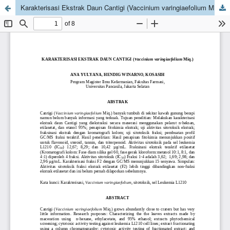
Karakterisasi Ekstrak Daun Cantigi (Vaccinium varingiaefolium Miq.)