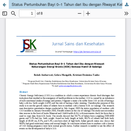
Status Pertumbuhan Bayi 0–1 Tahun dari Ibu dengan Riwayat Kekurangan Energi Kronis (KEK) Semasa Hamil di Salatiga