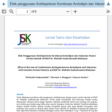
Efek penggunaan Antihipertensi Kombinasi Amlodipin dan Valsartan Pasien Stroke Iskemik di RSUP Dr. Wahidin Sudirohusodo Makassar