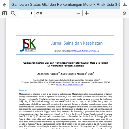
Gambaran Status Gizi dan Perkembangan Motorik Anak Usia 3-5 Tahun Di Kelurahan Pulutan, Salatiga