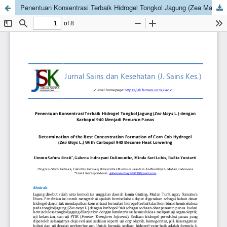
Penentuan Konsentrasi Terbaik Hidrogel Tongkol Jagung (Zea Mays L.) dengan Karbopol 940 Menjadi Penurun Panas