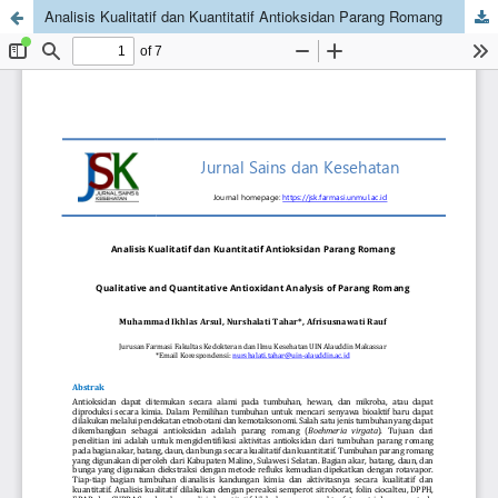
Analisis Kualitatif dan Kuantitatif Antioksidan Parang Romang