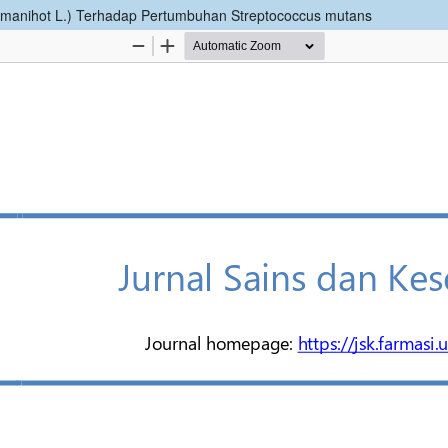
s manihot L.) Terhadap Pertumbuhan Streptococcus mutans