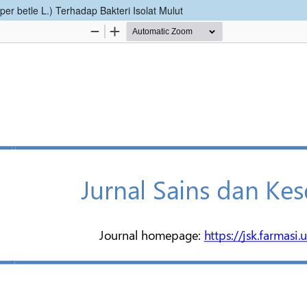
iper betle L.) Terhadap Bakteri Isolat Mulut