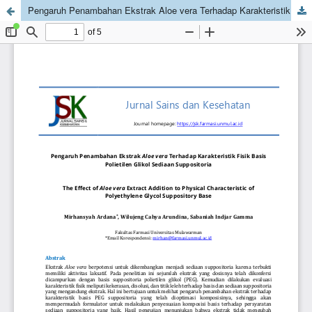
Pengaruh Penambahan Ekstrak Aloe vera Terhadap Karakteristik Fisik Basis Polietilen Glikol Sediaan Suppositoria