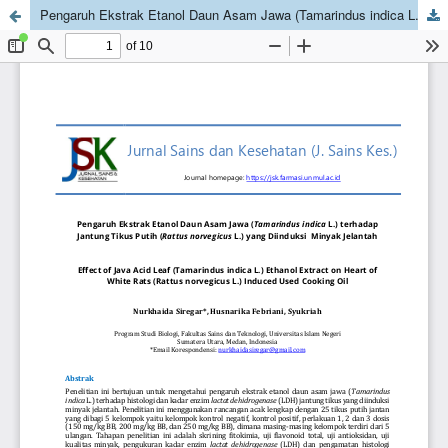
Pengaruh Ekstrak Etanol Daun Asam Jawa (Tamarindus indica L.) terhadap Jantung Tikus Putih (Rattus norvegicus L.) yang Diinduksi Minyak Jelantah