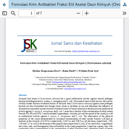
Formulasi Krim Antibakteri Fraksi Etil Asetat Daun Kirinyuh (Chromolaena odorata)