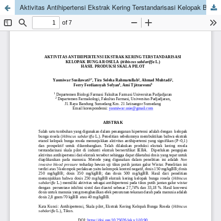
Aktivitas Antihipertensi Ekstrak Kering Terstandarisasi Kelopak Bunga Rosela (Hibiscus sabdariffa L.) Hasil Produksi Skala Pilot