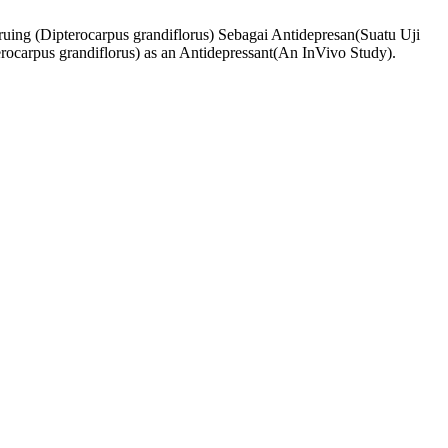
uing (Dipterocarpus grandiflorus) Sebagai Antidepresan(Suatu Uji
ocarpus grandiflorus) as an Antidepressant(An InVivo Study).