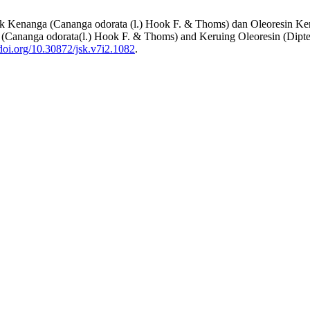
ak Kenanga (Cananga odorata (l.) Hook F. & Thoms) dan Oleoresin Ker
(Cananga odorata(l.) Hook F. & Thoms) and Keruing Oleoresin (Dipter
/doi.org/10.30872/jsk.v7i2.1082
.