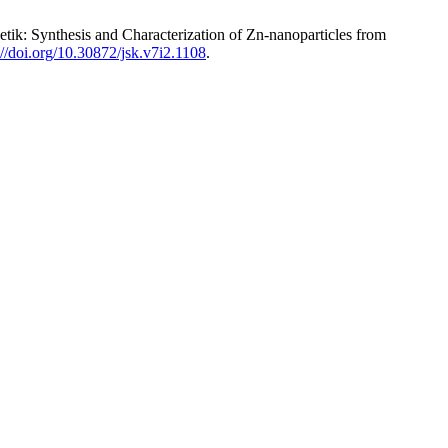
tik: Synthesis and Characterization of Zn-nanoparticles from
://doi.org/10.30872/jsk.v7i2.1108
.