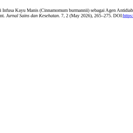
 dari Infusa Kayu Manis (Cinnamomum burmannii) sebagai Agen Antidiabe
nt.
Jurnal Sains dan Kesehatan
. 7, 2 (May 2026), 265–275. DOI:
https