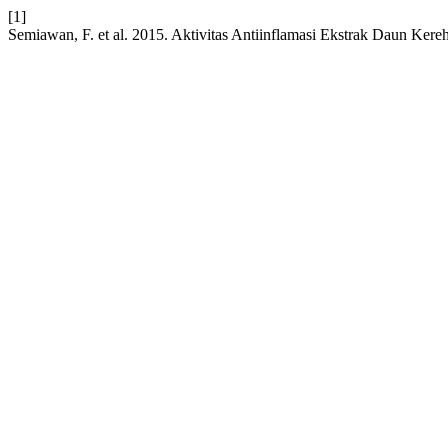
[1]
Semiawan, F. et al. 2015. Aktivitas Antiinflamasi Ekstrak Daun Kereh