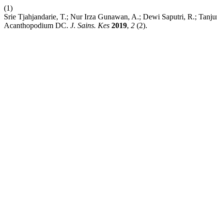
(1)
Srie Tjahjandarie, T.; Nur Irza Gunawan, A.; Dewi Saputri, R.; Tan
Acanthopodium DC.
J. Sains. Kes
2019
,
2
(2).