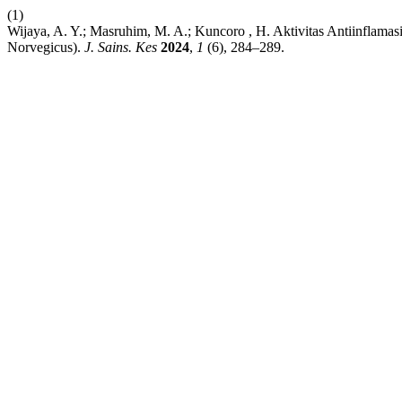
(1)
Wijaya, A. Y.; Masruhim, M. A.; Kuncoro , H. Aktivitas Antiinflama
Norvegicus).
J. Sains. Kes
2024
,
1
(6), 284–289.