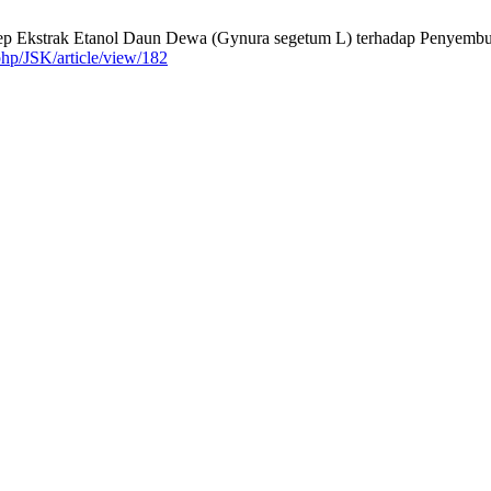
alep Ekstrak Etanol Daun Dewa (Gynura segetum L) terhadap Penyembu
.php/JSK/article/view/182