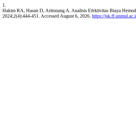
1.
Hakim RA, Hasan D, Aritonang A. Analisis Efektivitas Biaya Hemodi
2024;2(4):444-451. Accessed August 6, 2026.
https://jsk.ff.unmul.ac