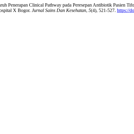
garuh Penerapan Clinical Pathway pada Peresepan Antibiotik Pasien Tif
Hospital X Bogor.
Jurnal Sains Dan Kesehatan
,
5
(4), 521-527.
https://d