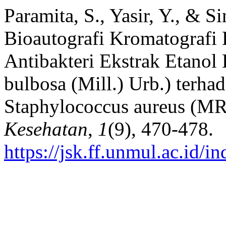
Paramita, S., Yasir, Y., & Si
Bioautografi Kromatografi L
Antibakteri Ekstrak Etanol
bulbosa (Mill.) Urb.) terhad
Staphylococcus aureus (M
Kesehatan
,
1
(9), 470-478.
https://jsk.ff.unmul.ac.id/i