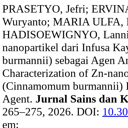
PRASETYO, Jefri; ERVI
Wuryanto; MARIA ULFA, N
HADISOEWIGNYO, Lannie. S
nanopartikel dari Infusa 
burmannii) sebagai Agen An
Characterization of Zn-nan
(Cinnamomum burmannii) In
Agent.
Jurnal Sains dan 
265–275, 2026. DOI:
10.30
em: