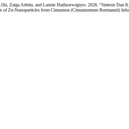
 Ulfa, Zalga Arletta, and Lannie Hadisoewignyo. 2026. “Sintesis Dan
tion of Zn-Nanoparticles from Cinnamon (Cinnamomum Burmannii) Infus