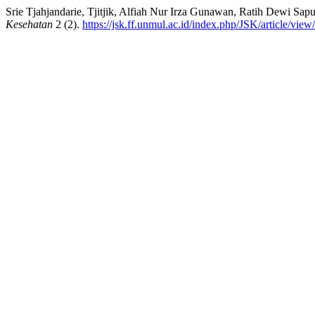
Srie Tjahjandarie, Tjitjik, Alfiah Nur Irza Gunawan, Ratih Dewi S
Kesehatan
2 (2).
https://jsk.ff.unmul.ac.id/index.php/JSK/article/view