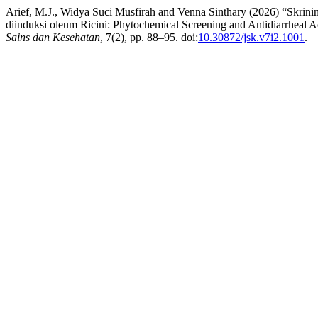
Arief, M.J., Widya Suci Musfirah and Venna Sinthary (2026) “Skrini
diinduksi oleum Ricini: Phytochemical Screening and Antidiarrheal 
Sains dan Kesehatan
, 7(2), pp. 88–95. doi:
10.30872/jsk.v7i2.1001
.