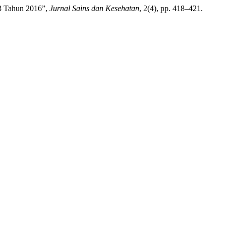
73 Tahun 2016”,
Jurnal Sains dan Kesehatan
, 2(4), pp. 418–421.