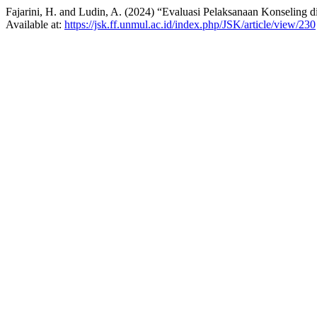
Fajarini, H. and Ludin, A. (2024) “Evaluasi Pelaksanaan Konsel
Available at:
https://jsk.ff.unmul.ac.id/index.php/JSK/article/view/230