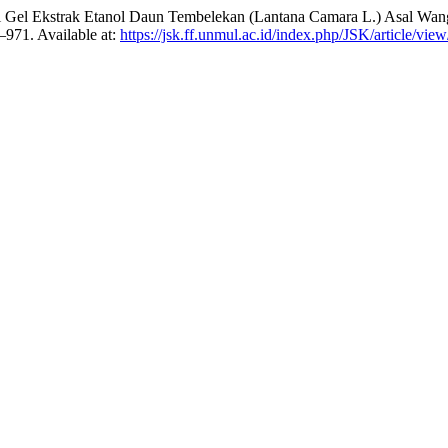
mulasi Gel Ekstrak Etanol Daun Tembelekan (Lantana Camara L.) Asal W
2–971. Available at:
https://jsk.ff.unmul.ac.id/index.php/JSK/article/vie