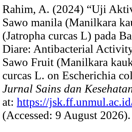
Rahim, A. (2024) “Uji Akti
Sawo manila (Manilkara kau
(Jatropha curcas L) pada Ba
Diare: Antibacterial Activi
Sawo Fruit (Manilkara kauki
curcas L. on Escherichia col
Jurnal Sains dan Kesehata
at:
https://jsk.ff.unmul.ac.
(Accessed: 9 August 2026).