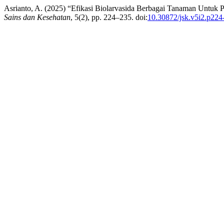
Asrianto, A. (2025) “Efikasi Biolarvasida Berbagai Tanaman Untuk P
Sains dan Kesehatan
, 5(2), pp. 224–235. doi:
10.30872/jsk.v5i2.p224