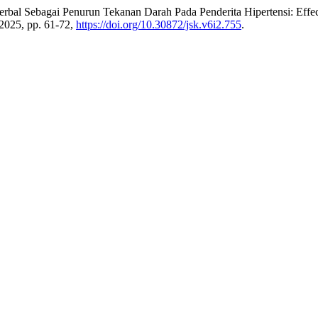
al Sebagai Penurun Tekanan Darah Pada Penderita Hipertensi: Effecti
y 2025, pp. 61-72,
https://doi.org/10.30872/jsk.v6i2.755
.