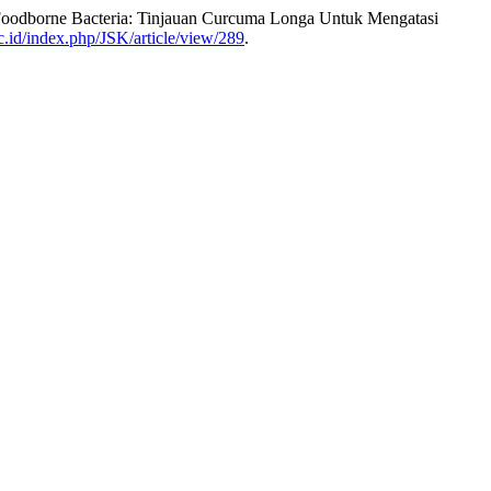
 Foodborne Bacteria: Tinjauan Curcuma Longa Untuk Mengatasi
ac.id/index.php/JSK/article/view/289
.