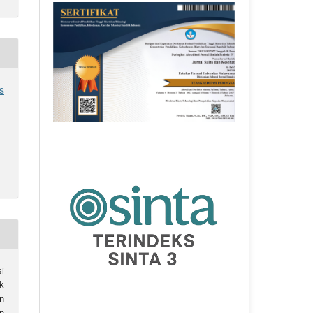
s
si
k
n
n