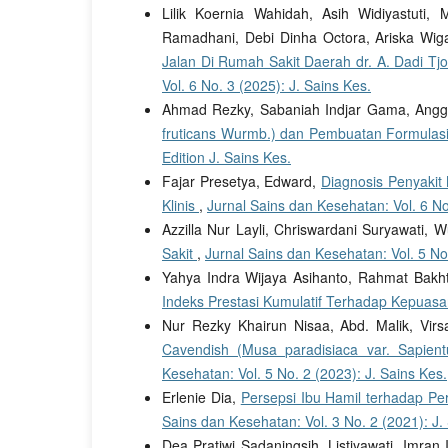
Lilik Koernia Wahidah, Asih Widiyastuti
Ramadhani, Debi Dinha Octora, Ariska Wiga
Jalan Di Rumah Sakit Daerah dr. A. Dadi 
Vol. 6 No. 3 (2025): J. Sains Kes.
Ahmad Rezky, Sabaniah Indjar Gama, Angg
fruticans Wurmb.) dan Pembuatan Formulas
Edition J. Sains Kes.
Fajar Presetya, Edward,
Diagnosis Penyakit M
Klinis
,
Jurnal Sains dan Kesehatan: Vol. 6 No
Azzilla Nur Layli, Chriswardani Suryawati, 
Sakit
,
Jurnal Sains dan Kesehatan: Vol. 5 No.
Yahya Indra Wijaya Asihanto, Rahmat Bak
Indeks Prestasi Kumulatif Terhadap Kepuas
Nur Rezky Khairun Nisaa, Abd. Malik, Vir
Cavendish (Musa paradisiaca var. Sapie
Kesehatan: Vol. 5 No. 2 (2023): J. Sains Kes.
Erlenie Dia,
Persepsi Ibu Hamil terhadap Pe
Sains dan Kesehatan: Vol. 3 No. 2 (2021): J.
Dea Pratiwi Sadaningsih, Listiyawati, Imran 