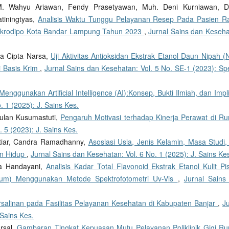
, M. Wahyu Ariawan, Fendy Prasetyawan, Muh. Deni Kurniawan, Da
tiningtyas,
Analisis Waktu Tunggu Pelayanan Resep Pada Pasien R
Tjokrodipo Kota Bandar Lampung Tahun 2023
,
Jurnal Sains dan Keseha
a Cipta Narsa,
Uji Aktivitas Antioksidan Ekstrak Etanol Daun Nipah (
i Basis Krim
,
Jurnal Sains dan Kesehatan: Vol. 5 No. SE-1 (2023): Spe
enggunakan Artificial Intelligence (AI):Konsep, Bukti Ilmiah, dan Impl
. 1 (2025): J. Sains Kes.
Wulan Kusumastuti,
Pengaruh Motivasi terhadap Kinerja Perawat di R
 5 (2023): J. Sains Kes.
htiar, Candra Ramadhanny,
Asosiasi Usia, Jenis Kelamin, Masa Studi,
an Hidup
,
Jurnal Sains dan Kesehatan: Vol. 6 No. 1 (2025): J. Sains Ke
sa Handayani,
Analisis Kadar Total Flavonoid Ekstrak Etanol Kulit Pi
ntum) Menggunakan Metode Spektrofotometri Uv-Vis
,
Jurnal Sains
rsalinan pada Fasilitas Pelayanan Kesehatan di Kabupaten Banjar
,
J
 Sains Kes.
Irsal,
Gambaran Tingkat Kepuasan Mutu Pelayanan Poliklinik Gigi R