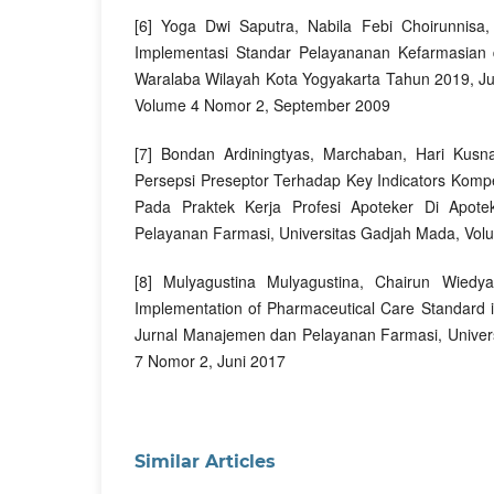
[6] Yoga Dwi Saputra, Nabila Febi Choirunnisa,
Implementasi Standar Pelayananan Kefarmasian
Waralaba Wilayah Kota Yogyakarta Tahun 2019, Ju
Volume 4 Nomor 2, September 2009
[7] Bondan Ardiningtyas, Marchaban, Hari Kus
Persepsi Preseptor Terhadap Key Indicators Komp
Pada Praktek Kerja Profesi Apoteker Di Apot
Pelayanan Farmasi, Universitas Gadjah Mada, Vol
[8] Mulyagustina Mulyagustina, Chairun Wiedyan
Implementation of Pharmaceutical Care Standard i
Jurnal Manajemen dan Pelayanan Farmasi, Univer
7 Nomor 2, Juni 2017
Similar Articles