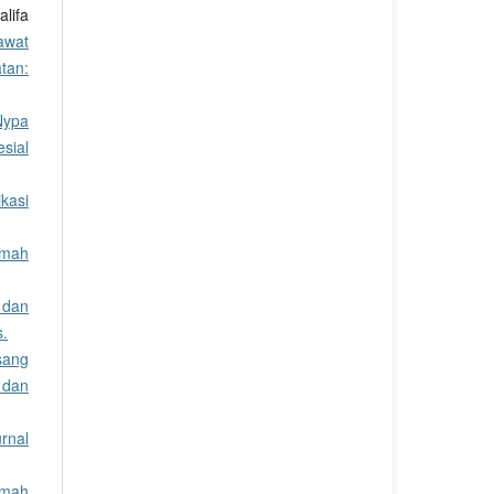
lifa
awat
tan:
Nypa
sial
ikasi
umah
 dan
s.
sang
 dan
urnal
umah