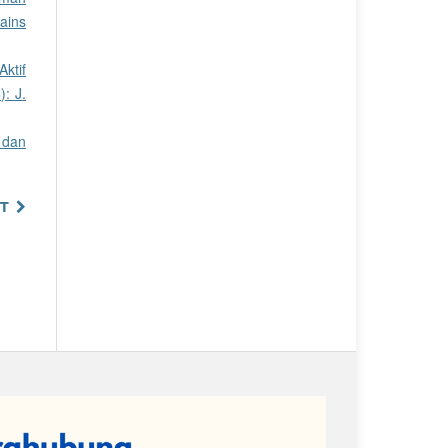
ains
ktif
): J.
 dan
T