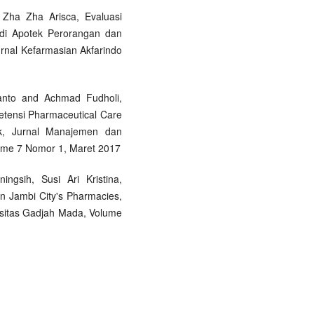
 Zha Zha Arisca, Evaluasi
 di Apotek Perorangan dan
rnal Kefarmasian Akfarindo
nanto and Achmad Fudholi,
etensi Pharmaceutical Care
ek, Jurnal Manajemen dan
ume 7 Nomor 1, Maret 2017
ingsih, Susi Ari Kristina,
n Jambi City's Pharmacies,
sitas Gadjah Mada, Volume