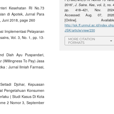
2016”,
J. Sains. Kes
, vol. 2, no. 
enteri Kesehatan RI No.73
pp. 418–421, Nov. 2024
an di Apotek, Jurnal Para
Accessed: Aug. 07, 2026
2, Juni 2018, page 260
[Online]. Available
http://jsk.ff.unmul.ac.id/index.php
JSK/article/view/230
asi Implementasi Pelayanan
ins, Vol. 3, No. 1, pp. 13-
MORE CITATION
FORMATS
 and Diah Ayu Puspandari,
(Willingness To Pay) Jasa
ka : Jurnal Ilmiah Farmasi,
etiadi Djohar, Kepuasan
kat Pengetahuan Konsumen
laku ( Studi Kasus Di Kota
olume 2 Nomor 3, September