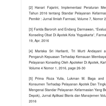
[2] Hanari Fajarini, Implementasi Peraturan M
Tahun 2016 tentang Standar Pelayanan Kefarmasi
Pemikir : Jurnal Ilmiah Farmasi, Volume 7, Nomor 
[3] Farida Baroroh and Endang Darmawan, “Evalu
Konseling Obat Di Apotek Kota Yogyakarta”, Farmasa
19, Apr. 2016
[4] Mariska Sri Harlianti, Tri Murti Andayani
Pengaruh Kepuasan Terhadap Kemauan Membayar 
Pelayanan Konseling Oleh Apoteker Di Apotek, Karti
Volume 4 Nomor 1, 2016, page 26-30
[5] Prima Roza Yulia, Lukman M. Baga and S
Konsumen Terhadap Pelayanan Apotek Dan Ting
Mengenai Standar Pelayanan Kefarmasian Yang Ber
Depok), Jurnal Aplikasi Bisnis dan Manajemen V
2016