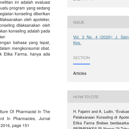
elitian ini adalah evaluasi
 suatu program yang sedang
egiatan konseling diberikan
ilaksanakan oleh apoteker,
ISSUE
onseling dilaksanakan oleh
ukan konseling adalah pada
ian
Vol. 2 No. 4 (2020): J. Sain
dengan bahasa yang tepat,
Kes.
 dalam mengkonsumsi obat.
ek Etika Farma, hanya ada
SECTION
Articles
HOW TO CITE
ulture Of Pharmacist In The
H. Fajarini and A. Ludin, “Evalua
Pelaksanaan Konseling di Apote
ard In Pharmacies, Jurnal
Etika Farma Brebes berdasarka
 2016, page 151
PERMENKES RI Nomor 73 Tahu