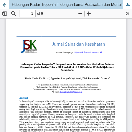
Hubungan Kadar Troponin T dengan Lama Perawatan dan Mortalitas Selama Perawatan pada Pasien Infark Miokard Akut di RSUD Abdul Wahab Sjahranie Samarinda