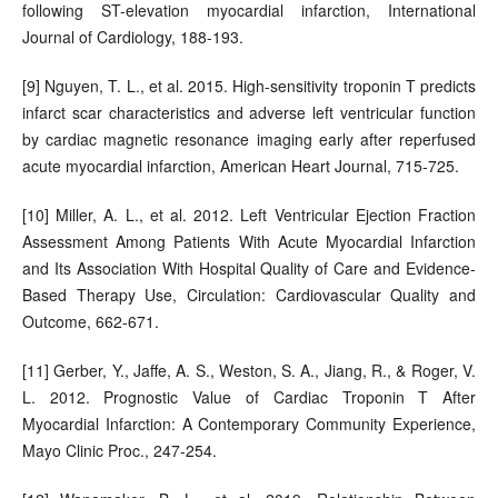
following ST-elevation myocardial infarction, International
Journal of Cardiology, 188-193.
[9] Nguyen, T. L., et al. 2015. High-sensitivity troponin T predicts
infarct scar characteristics and adverse left ventricular function
by cardiac magnetic resonance imaging early after reperfused
acute myocardial infarction, American Heart Journal, 715-725.
[10] Miller, A. L., et al. 2012. Left Ventricular Ejection Fraction
Assessment Among Patients With Acute Myocardial Infarction
and Its Association With Hospital Quality of Care and Evidence-
Based Therapy Use, Circulation: Cardiovascular Quality and
Outcome, 662-671.
[11] Gerber, Y., Jaffe, A. S., Weston, S. A., Jiang, R., & Roger, V.
L. 2012. Prognostic Value of Cardiac Troponin T After
Myocardial Infarction: A Contemporary Community Experience,
Mayo Clinic Proc., 247-254.