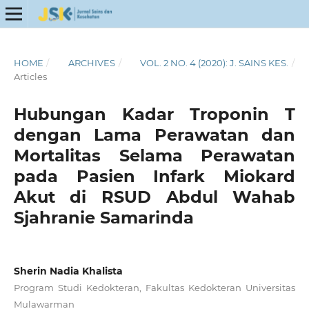
HOME
/
ARCHIVES
/
VOL. 2 NO. 4 (2020): J. SAINS KES.
/
Articles
Hubungan Kadar Troponin T
dengan Lama Perawatan dan
Mortalitas Selama Perawatan
pada Pasien Infark Miokard
Akut di RSUD Abdul Wahab
Sjahranie Samarinda
Sherin Nadia Khalista
Program Studi Kedokteran, Fakultas Kedokteran Universitas
Mulawarman