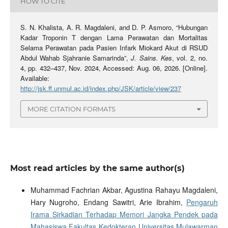
HOW TO CITE
S. N. Khalista, A. R. Magdaleni, and D. P. Asmoro, “Hubungan
Kadar Troponin T dengan Lama Perawatan dan Mortalitas
Selama Perawatan pada Pasien Infark Miokard Akut di RSUD
Abdul Wahab Sjahranie Samarinda”,
J. Sains. Kes
, vol. 2, no.
4, pp. 432–437, Nov. 2024, Accessed: Aug. 06, 2026. [Online].
Available:
http://jsk.ff.unmul.ac.id/index.php/JSK/article/view/237
MORE CITATION FORMATS
Most read articles by the same author(s)
Muhammad Fachrian Akbar, Agustina Rahayu Magdaleni,
Hary Nugroho, Endang Sawitri, Arie Ibrahim,
Pengaruh
Irama Sirkadian Terhadap Memori Jangka Pendek pada
Mahasiswa Fakultas Kedokteran Universitas Mulawarman