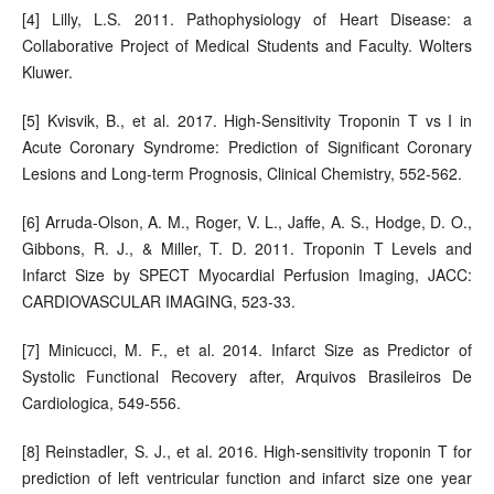
[4] Lilly, L.S. 2011. Pathophysiology of Heart Disease: a
Collaborative Project of Medical Students and Faculty. Wolters
Kluwer.
[5] Kvisvik, B., et al. 2017. High-Sensitivity Troponin T vs I in
Acute Coronary Syndrome: Prediction of Significant Coronary
Lesions and Long-term Prognosis, Clinical Chemistry, 552-562.
[6] Arruda-Olson, A. M., Roger, V. L., Jaffe, A. S., Hodge, D. O.,
Gibbons, R. J., & Miller, T. D. 2011. Troponin T Levels and
Infarct Size by SPECT Myocardial Perfusion Imaging, JACC:
CARDIOVASCULAR IMAGING, 523-33.
[7] Minicucci, M. F., et al. 2014. Infarct Size as Predictor of
Systolic Functional Recovery after, Arquivos Brasileiros De
Cardiologica, 549-556.
[8] Reinstadler, S. J., et al. 2016. High-sensitivity troponin T for
prediction of left ventricular function and infarct size one year