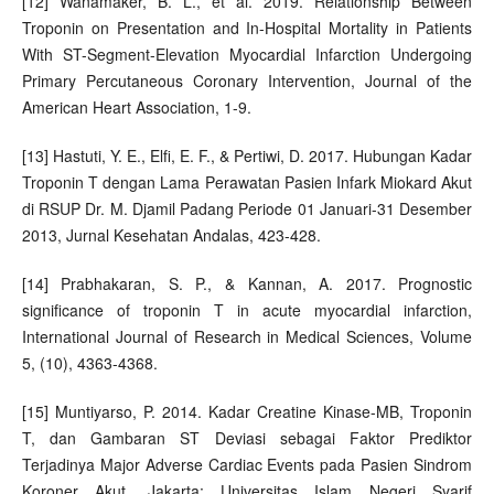
[12] Wanamaker, B. L., et al. 2019. Relationship Between
Troponin on Presentation and In-Hospital Mortality in Patients
With ST-Segment-Elevation Myocardial Infarction Undergoing
Primary Percutaneous Coronary Intervention, Journal of the
American Heart Association, 1-9.
[13] Hastuti, Y. E., Elfi, E. F., & Pertiwi, D. 2017. Hubungan Kadar
Troponin T dengan Lama Perawatan Pasien Infark Miokard Akut
di RSUP Dr. M. Djamil Padang Periode 01 Januari-31 Desember
2013, Jurnal Kesehatan Andalas, 423-428.
[14] Prabhakaran, S. P., & Kannan, A. 2017. Prognostic
significance of troponin T in acute myocardial infarction,
International Journal of Research in Medical Sciences, Volume
5, (10), 4363-4368.
[15] Muntiyarso, P. 2014. Kadar Creatine Kinase-MB, Troponin
T, dan Gambaran ST Deviasi sebagai Faktor Prediktor
Terjadinya Major Adverse Cardiac Events pada Pasien Sindrom
Koroner Akut. Jakarta: Universitas Islam Negeri Syarif