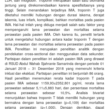
LDH, dan mioglobin. Troponin merupakan salah satu biomarka
jantung yang direkomendasikan karena spesifisitasnya yang
tinggi. Selain menandakan terjadinya IMA, troponin T juga
diketahui memiliki hubungan dengan durasi iskema, derajat
iskemia, luas infark, komplikasi, bahkan mortalitas pada pasien
IMA. Hal-hal inilah yang diduga menjadi salah satu faktor yang
mempengaruhi lama perawatan dan mortalitas selama
perawatan pada pasien IMA. Oleh karena itu, peneliti tertarik
untuk mengetahui hubungan antara kadar troponin T dengan
lama perawatan dan mortalitas selama perawatan pada pasien
IMA. Penelitian ini merupakan penelitian analitik dengan
pendekatan cross-sectional dan menggunakan data sekunder.
Partisipan dalam penelitian ini adalah pasien IMA yang dirawat
di RSUD Abdul Wahab Sjahranie Samarinda dengan periode 01
Januari 2018 – 31 Desember 2018 yang memenuhi kriteria
inklusi dan eksklusi. Partisipan penelitian ini berjumlah 86 orang.
Hasil penelitian menemukan rerata kadar troponin T pada
pasien IMA sebesar 1159,93±2352,801 pg/ml, rerata lama
perawatan sebesar 5,11±5,883 hari, dan persentase mortalitas
selama perawatan sebesar 10,5%. Analisis bivariat
menunjukkan bahwa troponin T tidak memiliki hubungan yang
bermakna dengan lama perawatan (p=0,109) dan mortalitas
selama perawatan (p=1,000). Dengan demikian, dapat