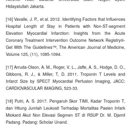
Hidayatullah Jakarta.
[16] Vavalle, J. P., et al. 2012. Identifying Factors that Influences
Hospital Length of Stay in Patients with Non-ST-segment
Elevation Myocardial Infarction: Insights from the Acute
Coronary Treatment Intervention Outcome Network Registry®-
Get With The Guidelines™, The American Journal of Medicine,
Volume 125, (11), 1085-1094.
[17] Arruda-Olson, A. M., Roger, V. L., Jaffe, A. S., Hodge, D. O.,
Gibbons, R. J., & Miller, T. D. 2011. Troponin T Levels and
Infarct Size by SPECT Myocardial Perfusion Imaging, JACC:
CARDIOVASCULAR IMAGING, 523-33.
[18] Putri, A. S. 2017. Pengaruh Skor TIMI, Kadar Troponin T,
dan Hitung Jumlah Leukosit Terhadap Mortalitas Pasien Infark
Miokard Akut Non Elevasi Segmen ST di RSUP Dr. M. Djamil
Padang. Padang: Scholar Unand.