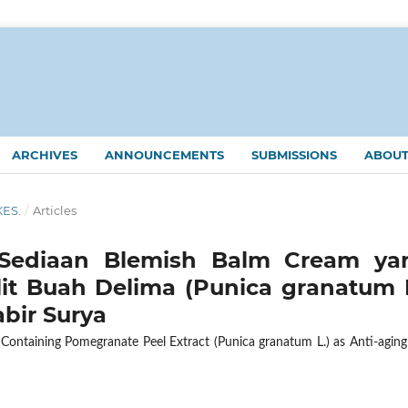
ARCHIVES
ANNOUNCEMENTS
SUBMISSIONS
ABOU
KES.
/
Articles
 Sediaan Blemish Balm Cream ya
t Buah Delima (Punica granatum L
bir Surya
ontaining Pomegranate Peel Extract (Punica granatum L.) as Anti-aging