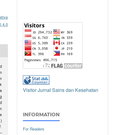
ative
l 4.0
d
n
m
k
Visitor Jurnal Sains dan Kesehatan
a
g
d
m
e
INFORMATION
)
J.
For Readers
5–