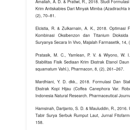
Amaliah, A. D. & Pratiwi, R., 2018. Studi Formulas
Krim Antiskabies Dari Minyak Mimba (Azadirachta i
(2), 70–81.
Elcistia, R. & Zulkarnain, A. K., 2018. Optimas
Kombinasi Oksibenzon dan Titanium Dioksida S
Suryanya Secara In Vivo, Majalah Farmasetik, 14, (
Pratasik, M. C., Yamlean, P. V. & Wiyono, W. I
Stabilitas Fisik Sediaan Krim Ekstrak Etanol Da
squamatum Vahl.), Pharmacon, 8, (2), 261–267.
Mardhiani, Y. D. dkk., 2018. Formulasi Dan Sta
Ekstrak Kopi Hijau (Coffea Canephora Var. Robu
Indonesia Natural Research. Pharmaceutical Journal
Hamsinah, Darijanto, S. D. & Mauluddin, R., 2016. U
Tabir Surya Serbuk Rumput Laut, Jurnal Fitofarm
158.