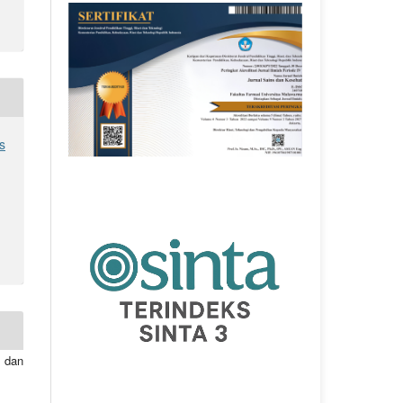
s
 dan