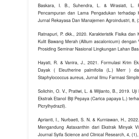
Baskara, I. B., Suhendra, L. & Wrasiati, L.
Pencampuran dan Lama Pengadukan terhadap Kar
Jurnal Rekayasa Dan Manajemen Agroindustri, 8, (
Ratnapuri, P. dkk., 2020. Karakteristik Fisika dan
Kulit Bawang Merah (Allium ascalonicum) dengan V
Prosiding Seminar Nasional Lingkungan Lahan Basa
Hayati, R. & Vanira, J., 2021. Formulasi Krim 
Dayak ( Eleutherine palmifolia (L.) Merr ) da
Staphylococcus aureus, Jurnal Ilmu Farmasi Simplisi
Solichin, O. V., Pratiwi, L. & Wijianto, B., 2019. Uji
Ekstrak Etanol Biji Pepaya (Carica papaya L.) ter
Picrylhydrazil).
Aprianti, I., Nurbaeti, S. N. & Kurniawan, H., 202
Mengandung Astaxanthin dari Ekstrak Minyak Vir
Journal Syifa Science and Clinical Research, 4, (1)