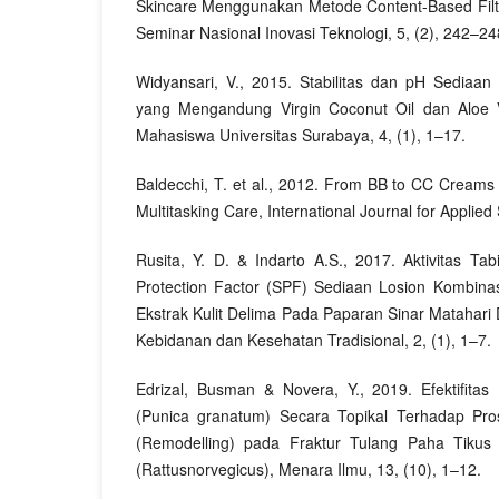
Skincare Menggunakan Metode Content-Based Filter
Seminar Nasional Inovasi Teknologi, 5, (2), 242–24
Widyansari, V., 2015. Stabilitas dan pH Sediaa
yang Mengandung Virgin Coconut Oil dan Aloe Ve
Mahasiswa Universitas Surabaya, 4, (1), 1–17.
Baldecchi, T. et al., 2012. From BB to CC Creams 
Multitasking Care, International Journal for Applied
Rusita, Y. D. & Indarto A.S., 2017. Aktivitas Ta
Protection Factor (SPF) Sediaan Losion Kombina
Ekstrak Kulit Delima Pada Paparan Sinar Matahari
Kebidanan dan Kesehatan Tradisional, 2, (1), 1–7.
Edrizal, Busman & Novera, Y., 2019. Efektifitas
(Punica granatum) Secara Topikal Terhadap Pr
(Remodelling) pada Fraktur Tulang Paha Tikus 
(Rattusnorvegicus), Menara Ilmu, 13, (10), 1–12.