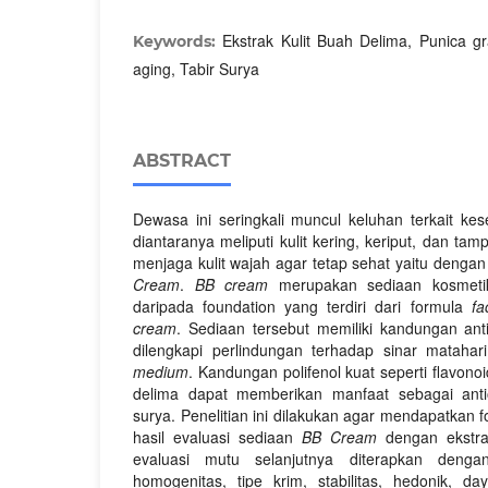
Ekstrak Kulit Buah Delima, Punica g
Keywords:
aging, Tabir Surya
ABSTRACT
Dewasa ini seringkali muncul keluhan terkait kes
diantaranya meliputi kulit kering, keriput, dan ta
menjaga kulit wajah agar tetap sehat yaitu deng
Cream
.
BB cream
merupakan sediaan kosmetik
daripada foundation yang terdiri dari formula
fa
cream
. Sediaan tersebut memiliki kandungan ant
dilengkapi perlindungan terhadap sinar mataha
medium
. Kandungan polifenol kuat seperti flavono
delima dapat memberikan manfaat sebagai anti
surya. Penelitian ini dilakukan agar mendapatkan 
hasil evaluasi sediaan
BB Cream
dengan ekstrak
evaluasi mutu selanjutnya diterapkan dengan
homogenitas, tipe krim, stabilitas, hedonik, d