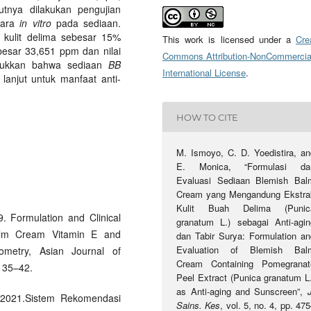
njutnya dilakukan pengujian
ecara
in vitro
pada sediaan.
k kulit delima sebesar 15%
This work is licensed under a
Cre
besar 33,651 ppm dan nilai
Commons Attribution-NonCommercia
njukkan bahwa sediaan
BB
International License
.
lanjut untuk manfaat anti-
HOW TO CITE
M. Ismoyo, C. D. Yoedistira, an
E. Monica, “Formulasi da
Evaluasi Sediaan Blemish Bal
Cream yang Mengandung Ekstra
Kulit Buah Delima (Punic
9. Formulation and Clinical
granatum L.) sebagai Anti-agin
 Balm Cream Vitamin E and
dan Tabir Surya: Formulation an
Evaluation of Blemish Bal
ometry, Asian Journal of
Cream Containing Pomegranat
 35–42.
Peel Extract (Punica granatum L.
as Anti-aging and Sunscreen”,
., 2021.Sistem Rekomendasi
Sains. Kes
, vol. 5, no. 4, pp. 47