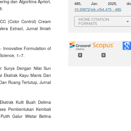
ing dan Algoritma Apriori,
485, Jan. 2025, doi
8.
10.30872/jsk.v5i4.475 - 485
.
MORE CITATION
n CC (Color Control) Cream
FORMATS
ra Extract, Jurnal Ilmiah
- Innovative Formulation of
 Science, 1–7.
0
0
bir Surya Dengan Nilai Sun
si Ekstrak Kayu Manis Dan
 Dan Ruang Tertutup, Jurnal
 Ekstrak Kulit Buah Delima
oses Pembentukan Kembali
Putih Galur Wistar Betina