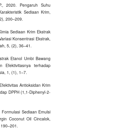
 P., 2020. Pengaruh Suhu
akteristik Sediaan Krim,
2), 200–209.
 Kimia Sediaan Krim Ekstrak
ariasi Konsentrasi Ekstrak,
h, 5, (2), 36–41.
Ekstrak Etanol Umbi Bawang
n Efektivitasnya terhadap
a, 1, (1), 1–7.
 Efektivitas Antioksidan Krim
hadap DPPH (1,1-Diphenyl-2-
2. Formulasi Sediaan Emulsi
gin Coconut Oil Cincalok,
, 190–201.