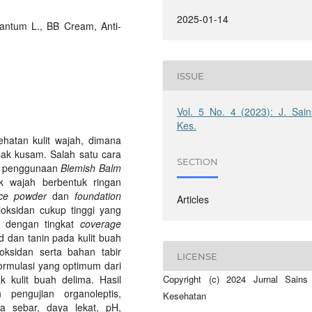
2025-01-14
rantum L., BB Cream, Anti-
ISSUE
Vol. 5 No. 4 (2023): J. Sain
Kes.
ehatan kulit wajah, dimana
mpak kusam. Salah satu cara
SECTION
an penggunaan
Blemish Balm
 wajah berbentuk ringan
ce powder
dan
foundation
Articles
ioksidan cukup tinggi yang
ri dengan tingkat
coverage
id dan tanin pada kulit buah
oksidan serta bahan tabir
LICENSE
formulasi yang optimum dari
 kulit buah delima. Hasil
Copyright (c) 2024 Jurnal Sains
 pengujian organoleptis,
Kesehatan
aya sebar, daya lekat, pH,