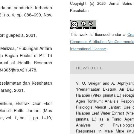
Copyright (c) 2026 Jurnal Sains
padatan penduduk terhadap
Kesehatan
 no. 4, pp. 688–699, Nov.
This work is licensed under a
Cre
gor: guepedia, 2021.
Commons Attribution-NonCommercia
. Melizsa, “Hubungan Antara
International License
.
a Bagian Pouksi di PT. Tri
rnal of Health Research
HOW TO CITE
.34305/jhrs.v2i1.478.
 Keselamatan dan Kesehatan
V. O. Siregar and A. Alphiyanti
“Pemanfaatan Ekstrak Air Dau
marang, 2021.
Halaban (Vitex pinnata L.) sebag
Agen Tonikum: Analisis Respon
 Tonikum, Ekstrak Daun Ekor
Fisiologis Mencit Jantan: Use o
encit Putih Jantan (Mus
Halaban Leaf Water Extract (Vite
, vol. 1, no. 1, pp. 1–10,
pinnata L.) as a Tonic Agent
Analysis of Physiologica
Responses in Male Mice (Mu