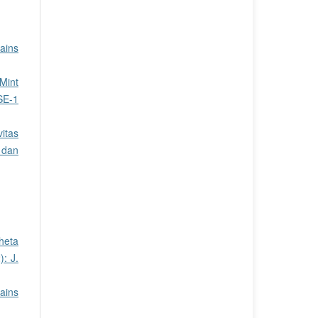
ains
Mint
SE-1
vitas
 dan
heta
: J.
ains