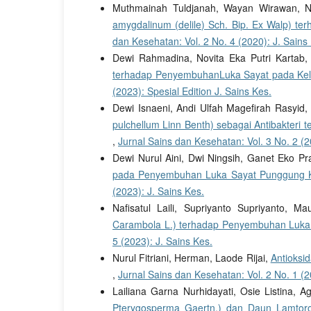
Muthmainah Tuldjanah, Wayan Wirawan, Ni
amygdalinum (delile) Sch. Bip. Ex Walp) te
dan Kesehatan: Vol. 2 No. 4 (2020): J. Sains
Dewi Rahmadina, Novita Eka Putri Kartab, 
terhadap PenyembuhanLuka Sayat pada Kelin
(2023): Spesial Edition J. Sains Kes.
Dewi Isnaeni, Andi Ulfah Magefirah Rasyi
pulchellum Linn Benth) sebagai Antibakteri
,
Jurnal Sains dan Kesehatan: Vol. 3 No. 2 (2
Dewi Nurul Aini, Dwi Ningsih, Ganet Eko P
pada Penyembuhan Luka Sayat Punggung Kel
(2023): J. Sains Kes.
Nafisatul Laili, Supriyanto Supriyanto, Ma
Carambola L.) terhadap Penyembuhan Luka
5 (2023): J. Sains Kes.
Nurul Fitriani, Herman, Laode Rijai,
Antioksi
,
Jurnal Sains dan Kesehatan: Vol. 2 No. 1 (2
Lailiana Garna Nurhidayati, Osie Listina, 
Pterygosperma Gaertn.) dan Daun Lamtoro