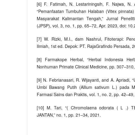
[6] F. Fatimah, N. Lestariningsih, F. Najwa, N. Ai
“Pemanfaatan Tumbuhan Halaban (Vitex pinnata)
Masyarakat Kalimantan Tengah,” Jurnal Peneli
(JPSP), vol. 3, no. 1, pp. 65–72, Apr. 2023, doi: 10
[7] W. Rizki, M.I., dam Nashrul, Fitoterapi: Pe
Ilmiah, 1st ed. Depok: PT. RajaGrafindo Persada, 2
[8] Farmakope Herbal, “Herbal Indonesia Her
Nonhuman Primate Clinical Medicine, pp. 307–310,
[9] N. Febrianasari, R. Wijayanti, and A. Apriadi, “
Umbi Bawang Putih (Allium sativum L.) pada Me
Farmasi Sains dan Praktis, vol. 1, no. 2, pp. 42–49
[10] M. Tari, “( Chromolaena odorata ( L .
JANTAN,” no. 1, pp. 21–34, 2021.