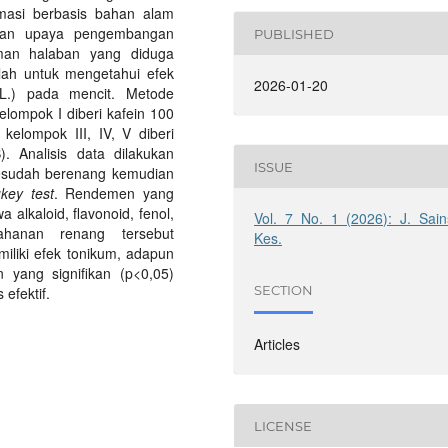
masi berbasis bahan alam
kukan upaya pengembangan
PUBLISHED
an halaban yang diduga
dalah untuk mengetahui efek
2026-01-20
 L.) pada mencit. Metode
Kelompok I diberi kafein 100
elompok III, IV, V diberi
. Analisis data dilakukan
ISSUE
sesudah berenang kemudian
key test
. Rendemen yang
lkaloid, flavonoid, fenol,
Vol. 7 No. 1 (2026): J. Sain
ahanan renang tersebut
Kes.
iliki efek tonikum, adapun
n yang signifikan (p<0,05)
SECTION
efektif.
Articles
LICENSE