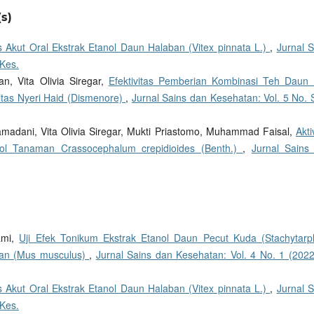
s)
as Akut Oral Ekstrak Etanol Daun Halaban (Vitex pinnata L.)
,
Jurnal S
 Kes.
, Vita Olivia Siregar,
Efektivitas Pemberian Kombinasi Teh Daun 
itas Nyeri Haid (Dismenore)
,
Jurnal Sains dan Kesehatan: Vol. 5 No. 
madani, Vita Olivia Siregar, Mukti Priastomo, Muhammad Faisal,
Akti
nol Tanaman Crassocephalum crepidioides (Benth.)
,
Jurnal Sains
tami,
Uji Efek Tonikum Ekstrak Etanol Daun Pecut Kuda (Stachytarp
ntan (Mus musculus)
,
Jurnal Sains dan Kesehatan: Vol. 4 No. 1 (2022)
as Akut Oral Ekstrak Etanol Daun Halaban (Vitex pinnata L.)
,
Jurnal S
 Kes.