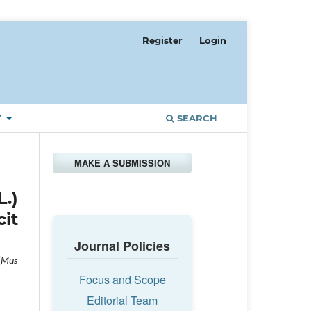
Register
Login
T
SEARCH
MAKE A SUBMISSION
.)
it
Journal Policies
(
Mus
Focus and Scope
Editorial Team