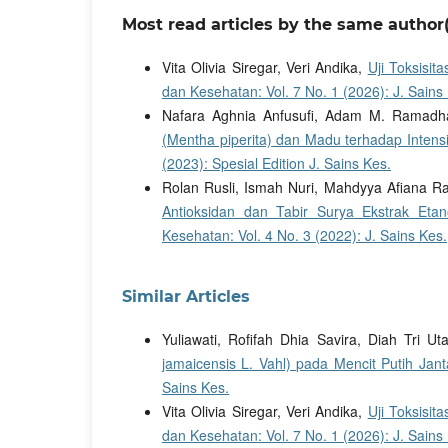
Most read articles by the same author(
Vita Olivia Siregar, Veri Andika,
Uji Toksisit
dan Kesehatan: Vol. 7 No. 1 (2026): J. Sains
Nafara Aghnia Anfusufi, Adam M. Ramadhan
(Mentha piperita) dan Madu terhadap Intens
(2023): Spesial Edition J. Sains Kes.
Rolan Rusli, Ismah Nuri, Mahdyya Afiana Ra
Antioksidan dan Tabir Surya Ekstrak Eta
Kesehatan: Vol. 4 No. 3 (2022): J. Sains Kes.
Similar Articles
Yuliawati, Rofifah Dhia Savira, Diah Tri U
jamaicensis L. Vahl) pada Mencit Putih Ja
Sains Kes.
Vita Olivia Siregar, Veri Andika,
Uji Toksisit
dan Kesehatan: Vol. 7 No. 1 (2026): J. Sains