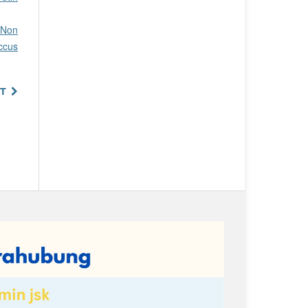
i Non
ccus
T