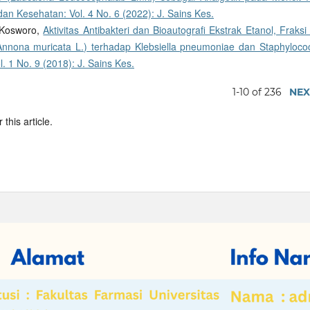
dan Kesehatan: Vol. 4 No. 6 (2022): J. Sains Kes.
, Kosworo,
Aktivitas Antibakteri dan Bioautografi Ekstrak Etanol, Fraks
(Annona muricata L.) terhadap Klebsiella pneumoniae dan Staphyloco
. 1 No. 9 (2018): J. Sains Kes.
1-10 of 236
NEX
 this article.