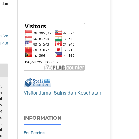
 dan
ative
l 4.0
,
Visitor Jurnal Sains dan Kesehatan
n
ai
s
f
x
INFORMATION
:
l
For Readers
s