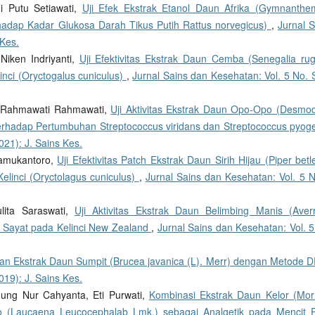
 Putu Setiawati,
Uji Efek Ekstrak Etanol Daun Afrika (Gymnanth
rhadap Kadar Glukosa Darah Tikus Putih Rattus norvegicus)
,
Jurnal S
 Kes.
Niken Indriyanti,
Uji Efektivitas Ekstrak Daun Cemba (Senegalia rug
ci (Oryctogalus cuniculus)
,
Jurnal Sains dan Kesehatan: Vol. 5 No. 
d, Rahmawati Rahmawati,
Uji Aktivitas Ekstrak Daun Opo-Opo (Desmo
 terhadap Pertumbuhan Streptococcus viridans dan Streptococcus pyog
021): J. Sains Kes.
ramukantoro,
Uji Efektivitas Patch Ekstrak Daun Sirih Hijau (Piper betl
inci (Oryctolagus cuniculus)
,
Jurnal Sains dan Kesehatan: Vol. 5 N
ulita Saraswati,
Uji Aktivitas Ekstrak Daun Belimbing Manis (Aver
 Sayat pada Kelinci New Zealand
,
Jurnal Sains dan Kesehatan: Vol. 5
dan Ekstrak Daun Sumpit (Brucea javanica (L). Merr) dengan Metode 
019): J. Sains Kes.
Agung Nur Cahyanta, Eti Purwati,
Kombinasi Ekstrak Daun Kelor (Mor
 (Laucaena Leucocephalab Lmk.) sebagai Analgetik pada Mencit P