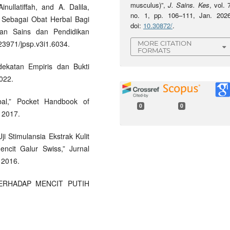
musculus)”,
J. Sains. Kes
, vol. 
nullatiffah, and A. Dalila,
no. 1, pp. 106–111, Jan. 2026
 Sebagai Obat Herbal Bagi
doi:
10.30872/
.
tian Sains dan Pendidikan
.23971/jpsp.v3i1.6034.
MORE CITATION
FORMATS
ndekatan Empiris dan Bukti
022.
bal,” Pocket Handbook of
0
0
 2017.
Uji Stimulansia Ekstrak Kulit
ncit Galur Swiss,” Jurnal
, 2016.
) TERHADAP MENCIT PUTIH