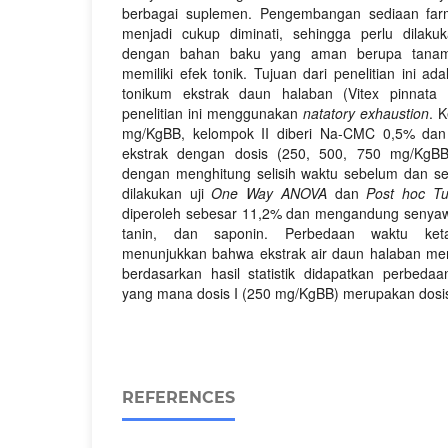
berbagai suplemen. Pengembangan sediaan far
menjadi cukup diminati, sehingga perlu dila
dengan bahan baku yang aman berupa tanam
memiliki efek tonik. Tujuan dari penelitian ini a
tonikum ekstrak daun halaban (Vitex pinnata
penelitian ini menggunakan
natatory exhaustion
. 
mg/KgBB, kelompok II diberi Na-CMC 0,5% dan k
ekstrak dengan dosis (250, 500, 750 mg/KgBB)
dengan menghitung selisih waktu sebelum dan 
dilakukan uji
One Way ANOVA
dan
Post hoc Tu
diperoleh sebesar 11,2% dan mengandung senyawa a
tanin, dan saponin. Perbedaan waktu ket
menunjukkan bahwa ekstrak air daun halaban mem
berdasarkan hasil statistik didapatkan perbedaa
yang mana dosis I (250 mg/KgBB) merupakan dosis 
REFERENCES