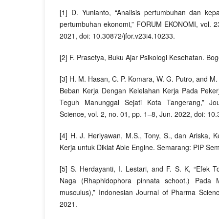
[1] D. Yunianto, “Analisis pertumbuhan dan ke
pertumbuhan ekonomi,” FORUM EKONOMI, vol. 23,
2021, doi: 10.30872/jfor.v23i4.10233.
[2] F. Prasetya, Buku Ajar Psikologi Kesehatan. Bo
[3] H. M. Hasan, C. P. Komara, W. G. Putro, and M
Beban Kerja Dengan Kelelahan Kerja Pada Pekerj
Teguh Manunggal Sejati Kota Tangerang,” Jou
Science, vol. 2, no. 01, pp. 1–8, Jun. 2022, doi: 10
[4] H. J. Heriyawan, M.S., Tony, S., dan Ariska,
Kerja untuk Diklat Able Engine. Semarang: PIP Se
[5] S. Herdayanti, I. Lestari, and F. S. K, “Efek
Naga (Rhaphidophora pinnata schoot.) Pada M
musculus),” Indonesian Journal of Pharma Science
2021.