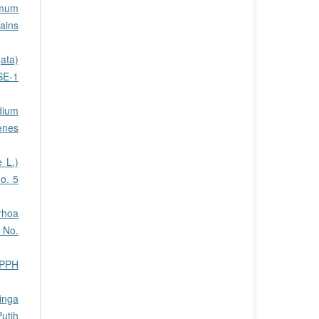
emum
ains
ata)
SE-1
dium
enes
e L.)
o. 5
rhoa
 No.
DPPH
inga
utih